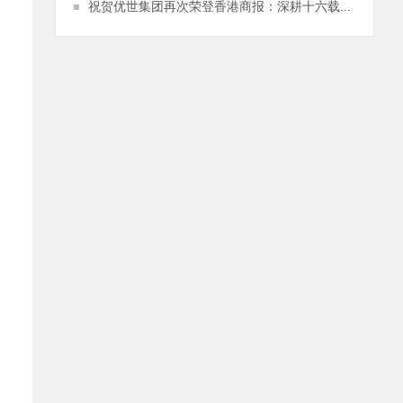
祝贺优世集团再次荣登香港商报：深耕十六载...